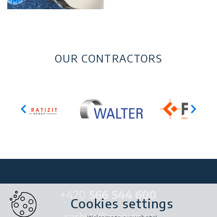
OUR CONTRACTORS
+420
566 544 600
Cookies settings
carbide@carbide.cz