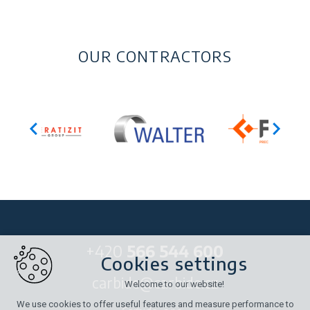
OUR CONTRACTORS
+420
566 544 600
Cookies settings
carbide@carbide.cz
Welcome to our website!
We use cookies to offer useful features and measure performance to