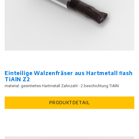
Einteilige Walzenfräser aus Hartmetall ﬂash
TiAlN Z2
material: gesintertes Hartmetall Zahnzahl - 2 beschichtung TiAlN
PRODUKTDETAIL