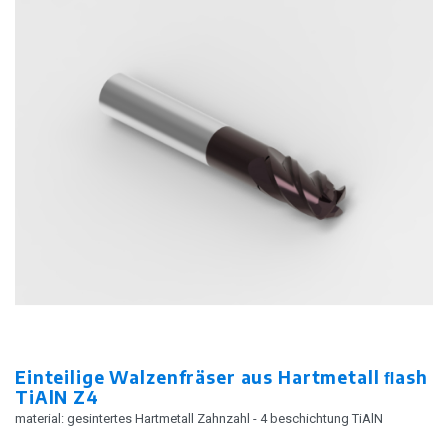
Einteilige Walzenfräser aus Hartmetall ﬂash
TiAlN Z4
material: gesintertes Hartmetall Zahnzahl - 4 beschichtung TiAlN