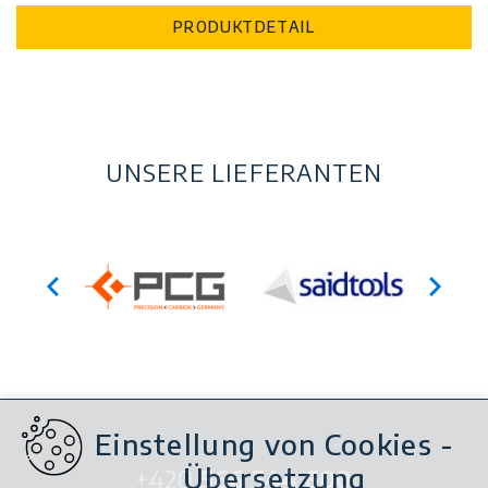
PRODUKTDETAIL
UNSERE LIEFERANTEN
Einstellung von Cookies -
Übersetzung
+420
566 544 600