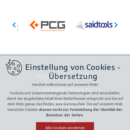
Einstellung von Cookies -
Übersetzung
+420
566 544 600
Herzlich willkommen auf unserem Web!
carbide@carbide.cz
Cookies und zusammenhängende Technologien sind einzustellen,
damit der abgebildete Inhalt Ihren Bedürfnissen entspricht und Sie auf
Carbide, s.r.o.,
dem Web genau das finden, was Sie brauchen. Die auf unserem Web
Brněnská 618, 594 42 Měřín
benutzten Dateien
dienen nicht zur Feststellung der Identität der
Benutzer der Seiten
.
ANFRAGE
Alle Cookies annehmen