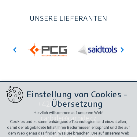
UNSERE LIEFERANTEN
Einstellung von Cookies -
Übersetzung
+420
566 544 600
Herzlich willkommen auf unserem Web!
carbide@carbide.cz
Cookies und zusammenhängende Technologien sind einzustellen,
damit der abgebildete Inhalt Ihren Bedürfnissen entspricht und Sie auf
Carbide, s.r.o.,
dem Web genau das finden, was Sie brauchen. Die auf unserem Web
Brněnská 618, 594 42 Měřín