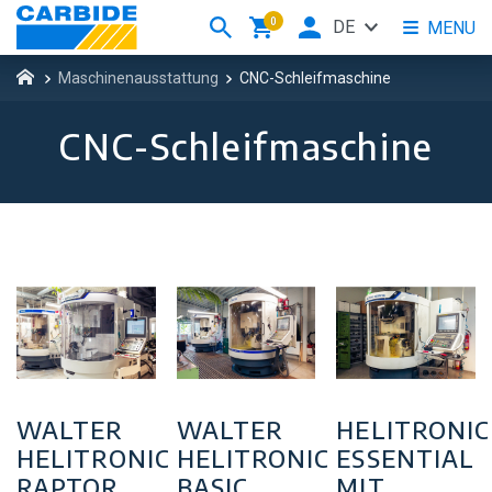
0
DE
MENU
Maschinenausstattung
CNC-Schleifmaschine
CNC-Schleifmaschine
WALTER
WALTER
HELITRONIC
HELITRONIC
HELITRONIC
ESSENTIAL
RAPTOR
BASIC
MIT