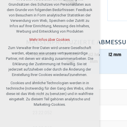
Technische Cookies
Grundsätzen des Schutzes von Personaldaten aus
notwendig für Webbetrieb
dem Grunde von folgenden Bedürfnissen: Feedback
von Besuchern in Form analytischer Statistiken der
Festhalten des Kontextes der Seiten
Verwendung vom Web, Speichern oder Zutritt zu
(session): etwaige Anmeldungen, Wahlen
Infos auf Ihrer Einrichtung, Messung des Inhaltes,
der Sprache u. ä.
Werbung und Entwicklung von Produkten
Wahlfreie Cookies
Mehr Infos über Cookies
MASSENPRODUZIERTE ABMESS
analytische für die anonymisierte
Auswertung der Besucherzahl
Zum Verwalter Ihrer Daten wird unsere Gesellschaft
werden, ebenso wie unsere vertrauenswürdige
Marketing-Cookies (Google, Seznam,
Produktcode
d1 h10
d2 h6
I2 mm
Partner, mit denen wir ständig zusammenarbeiten. Die
Facebook)
mm
mm
Erklärung der Zustimmung ist freiwillig. Sie ist
Mehr Infos über Cookies
jederzeit aufzuheben oder durch die Änderung der
Einstellung Ihrer Cookies wiederaufzunehmen.
23.22.032
Cookies und ähnliche Technologien werden in in
Alle Cookies annehmen
technische (notwendig für den Gang des Webs, ohne
diese ist das Web nicht zu benutzen) und in wahlfreie
23.22.042
Ablehnen optional
eingeteilt. Zu diesem Teil gehören analytische und
Marketing-Cookies.
23.22.052