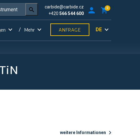
carbide@carbide.cz
0
+420
566 544 600
DE
gen
Mehr
ANFRAGE
lTiN
weitere Informationen