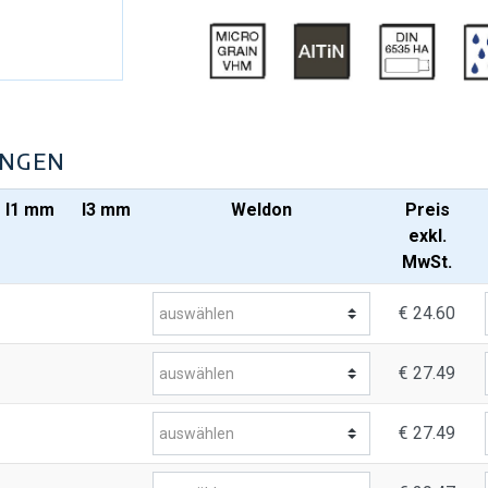
UNGEN
I1 mm
I3 mm
Weldon
Preis
exkl.
MwSt.
€ 24.60
€ 27.49
€ 27.49