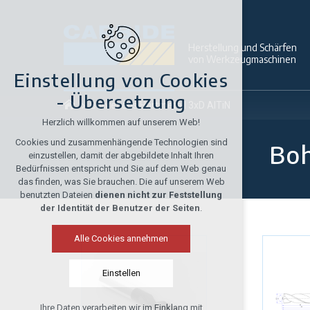
Herstellung und Schärfen
von Werkzeugmaschinen
Einstellung von Cookies
- Übersetzung
Bohrer aus Hartmetall 3xD AlTiN
Herzlich willkommen auf unserem Web!
Cookies und zusammenhängende Technologien sind
Boh
einzustellen, damit der abgebildete Inhalt Ihren
Bedürfnissen entspricht und Sie auf dem Web genau
das finden, was Sie brauchen. Die auf unserem Web
benutzten Dateien
dienen nicht zur Feststellung
der Identität der Benutzer der Seiten
.
Alle Cookies annehmen
Einstellen
Ihre Daten verarbeiten wir im Einklang mit