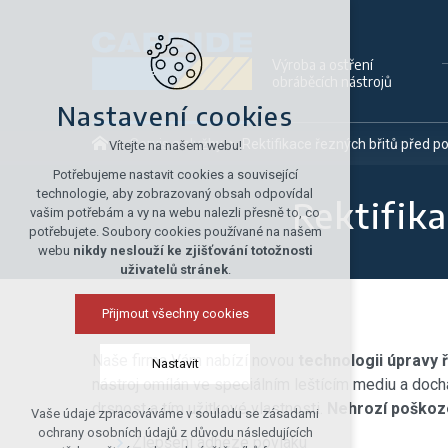
Výroba a ostření
obráběcích nástrojů
Nastavení cookies
Servis a služby
Rektifikace řezných břitů před 
Vítejte na našem webu!
Potřebujeme nastavit cookies a související
technologie, aby zobrazovaný obsah odpovídal
Rektifik
vašim potřebám a vy na webu nalezli přesně to, co
potřebujete. Soubory cookies používané na našem
webu
nikdy neslouží ke zjišťování totožnosti
uživatelů stránek
.
Přijmout všechny cookies
Naše firma Vám nabízí novou
technologii úpravy 
Nastavit
nástroj omílán ve speciálním leštícím mediu a doch
drsnost a tím užitkové vlastnosti.
Nehrozí poškoze
Vaše údaje zpracováváme v souladu se zásadami
Technická cookies
ochrany osobních údajů z důvodu následujících
Zlepšení adheze povlaku
nutná pro provozování webu