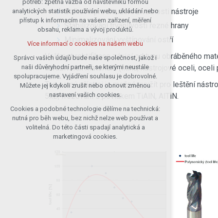
potřeb: zpětná vazba od návštěvníků formou
Celkové prodloužení životnosti nástroje
analytických statistik používání webu, ukládání nebo
udržení kontextu stránek (session):
přístup k informacím na vašem zařízení, měření
případná přihlášení, volby jazyka, apod.
Stabilizování trvanlivosti řezné hrany
obsahu, reklama a vývoj produktů.
Volitelná cookies
Minimalizování vyštípování ostří
Více informací o cookies na našem webu
analytická pro anonymizované
Velikost rektifikace závisí od typu obráběného mate
vyhodnocení návštěvnosti
Správci vašich údajů bude naše společnost, jakož i
naši důvěryhodní partneři, se kterými neustále
abrazivních materiálů (litina, nástrojové oceli, oceli
marketingová cookies (Google)
spolupracujeme. Vyjádření souhlasu je dobrovolné.
Více informací o cookies na našem webu
Ten samý přístroj je možné využít pro leštění nástr
Můžete jej kdykoli zrušit nebo obnovit změnou
nastavení vašich cookies.
5xD, frézování s povlakem TiAlN, AlTiN.
Cookies a podobné technologie dělíme na technická:
Přijmout všechny cookies
nutná pro běh webu, bez nichž nelze web používat a
volitelná. Do této části spadají analytická a
Odmítnout vše
marketingová cookies.