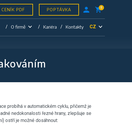
0
CENÍK PDF
POPTÁVKA
CZ
O firmě
Kariéra
Kontakty
lakováním
kace probíhá v automatickém cyklu, přičemž je
padné nedokonalosti řezné hrany, zlepšuje se
í) ostří je možné dosáhnout: