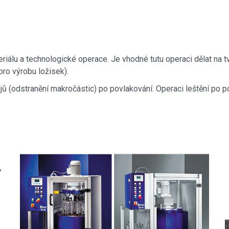
riálu a technologické operace. Je vhodné tutu operaci dělat na t
 pro výrobu ložisek).
ojů (odstranění makročástic) po povlakování. Operaci leštění po p