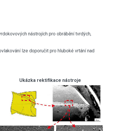
vrdokovových nástrojích pro obrábění tvrdých,
ovlakování lze doporučit pro hluboké vrtání nad
Ukázka rektifikace nástroje