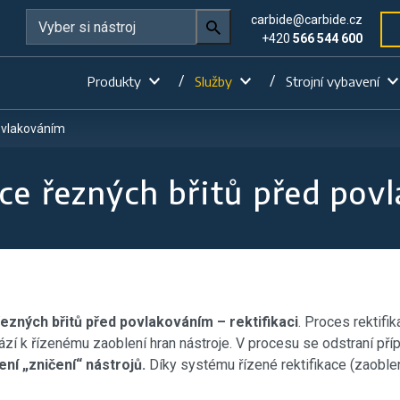
carbide@carbide.cz
+420
566 544 600
Produkty
Služby
Strojní vybavení
povlakováním
ace řezných břitů před pov
řezných břitů před povlakováním – rektifikaci
. Proces rektifi
ází k řízenému zaoblení hran nástroje. V procesu se odstraní pří
ní „zničení“ nástrojů.
Díky systému řízené rektifikace (zaoblen