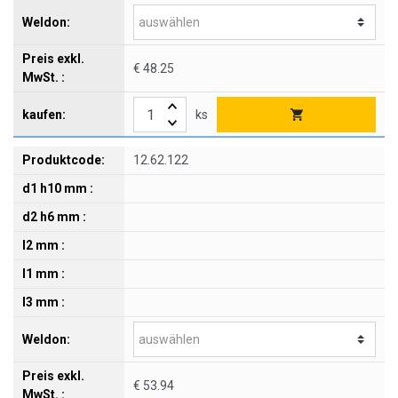
€ 48.25
ks
12.62.122
€ 53.94