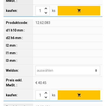
ks
12.62.083
€ 40.45
ks