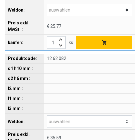
€ 25.77
ks
12.62.082
€ 35.59