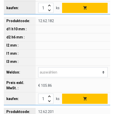
ks
12.62.182
€ 105.86
ks
12.62.201