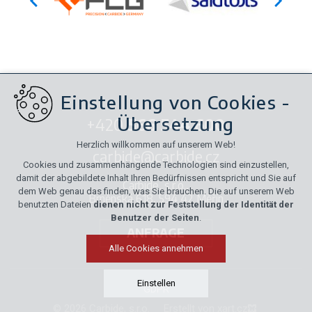
Einstellung von Cookies -
Übersetzung
+420
566 544 600
Herzlich willkommen auf unserem Web!
carbide@carbide.cz
Cookies und zusammenhängende Technologien sind einzustellen,
damit der abgebildete Inhalt Ihren Bedürfnissen entspricht und Sie auf
Carbide, s.r.o.,
dem Web genau das finden, was Sie brauchen. Die auf unserem Web
Brněnská 618, 594 42 Měřín
benutzten Dateien
dienen nicht zur Feststellung der Identität der
Benutzer der Seiten
.
ANFRAGE
Alle Cookies annehmen
Einstellen
GDPR
© 2026 Carbide, s.r.o.
Erstellt von xart.cz