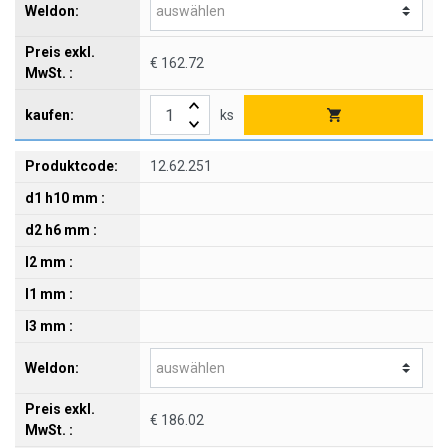
€ 162.72
ks
12.62.251
€ 186.02