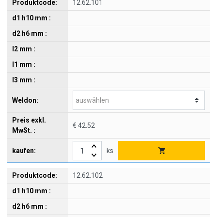
12.62.101
€ 42.52
ks
12.62.102