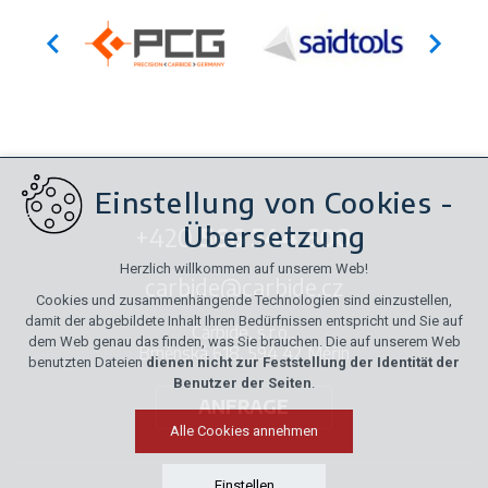
Einstellung von Cookies -
Übersetzung
+420
566 544 600
Herzlich willkommen auf unserem Web!
carbide@carbide.cz
Cookies und zusammenhängende Technologien sind einzustellen,
damit der abgebildete Inhalt Ihren Bedürfnissen entspricht und Sie auf
Carbide, s.r.o.,
dem Web genau das finden, was Sie brauchen. Die auf unserem Web
Brněnská 618, 594 42 Měřín
benutzten Dateien
dienen nicht zur Feststellung der Identität der
Benutzer der Seiten
.
ANFRAGE
Alle Cookies annehmen
Einstellen