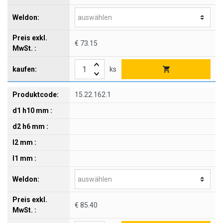
€ 73.15
ks
15.22.162.1
€ 85.40