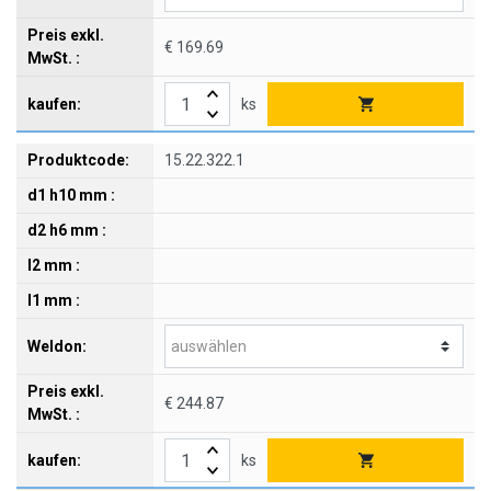
€ 169.69
ks
15.22.322.1
€ 244.87
ks