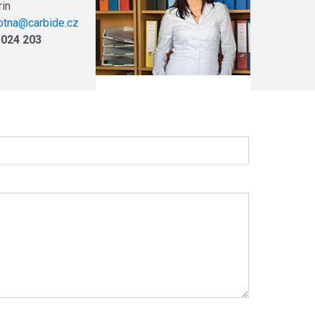
rin
votna@carbide.cz
 024 203