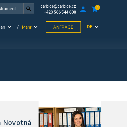
carbide@carbide.cz
0
+420
566 544 600
DE
gen
Mehr
ANFRAGE
n Novotná