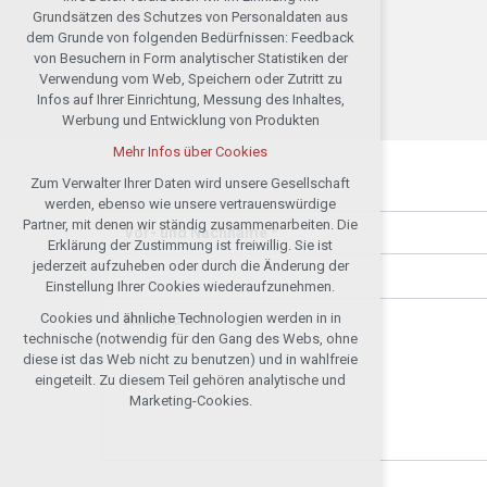
Technische Cookies
Grundsätzen des Schutzes von Personaldaten aus
notwendig für Webbetrieb
dem Grunde von folgenden Bedürfnissen: Feedback
von Besuchern in Form analytischer Statistiken der
Festhalten des Kontextes der Seiten
Verwendung vom Web, Speichern oder Zutritt zu
(session): etwaige Anmeldungen, Wahlen
Infos auf Ihrer Einrichtung, Messung des Inhaltes,
der Sprache u. ä.
Werbung und Entwicklung von Produkten
Wahlfreie Cookies
Mehr Infos über Cookies
analytische für die anonymisierte
Auswertung der Besucherzahl
Zum Verwalter Ihrer Daten wird unsere Gesellschaft
werden, ebenso wie unsere vertrauenswürdige
Marketing-Cookies (Google, Seznam,
Partner, mit denen wir ständig zusammenarbeiten. Die
Facebook)
Vor- und Nachname *
Erklärung der Zustimmung ist freiwillig. Sie ist
Mehr Infos über Cookies
jederzeit aufzuheben oder durch die Änderung der
Einstellung Ihrer Cookies wiederaufzunehmen.
Cookies und ähnliche Technologien werden in in
Nachricht *
Alle Cookies annehmen
technische (notwendig für den Gang des Webs, ohne
diese ist das Web nicht zu benutzen) und in wahlfreie
Ablehnen optional
eingeteilt. Zu diesem Teil gehören analytische und
Marketing-Cookies.