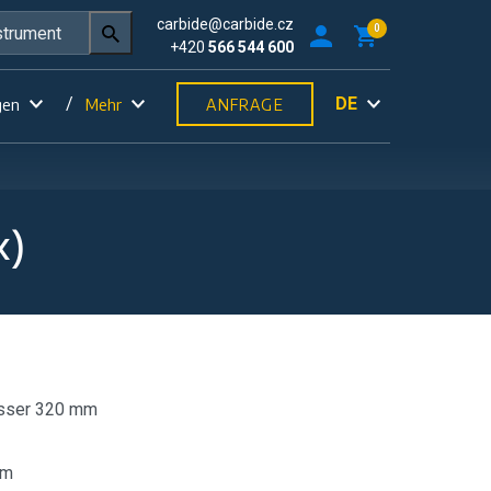
carbide@carbide.cz
0
+420
566 544 600
DE
gen
Mehr
ANFRAGE
x)
sser 320 mm
mm