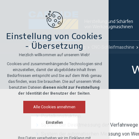
Herstellung und Schärfen
von Werkzeugmaschinen
Einstellung von Cookies
- Übersetzung
Maschinenausstattung
CNC-Schleifmaschine
Herzlich willkommen auf unserem Web!
Cookies und zusammenhängende Technologien sind
W
einzustellen, damit der abgebildete Inhalt Ihren
Bedürfnissen entspricht und Sie auf dem Web genau
das finden, was Sie brauchen. Die auf unserem Web
benutzten Dateien
dienen nicht zur Feststellung
der Identität der Benutzer der Seiten
.
Alle Cookies annehmen
Portalkonstruktion
Einstellen
System der Direktmessung der Verfahrwege
System der automatischen Messung von Wer
Ihre Daten verarbeiten wir im Einklang mit