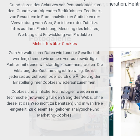
Technische Cookies
neue revolutionäre Softwaregeneration: Helitr
Grundsätzen des Schutzes von Personaldaten aus
notwendig für Webbetrieb
dem Grunde von folgenden Bedürfnissen: Feedback
von Besuchern in Form analytischer Statistiken der
Festhalten des Kontextes der Seiten
Verwendung vom Web, Speichern oder Zutritt zu
(session): etwaige Anmeldungen, Wahlen
Infos auf Ihrer Einrichtung, Messung des Inhaltes,
der Sprache u. ä.
Werbung und Entwicklung von Produkten
Fotogalerie
Wahlfreie Cookies
Mehr Infos über Cookies
analytische für die anonymisierte
Auswertung der Besucherzahl
Zum Verwalter Ihrer Daten wird unsere Gesellschaft
werden, ebenso wie unsere vertrauenswürdige
Marketing-Cookies (Google, Seznam,
Partner, mit denen wir ständig zusammenarbeiten. Die
Facebook)
Erklärung der Zustimmung ist freiwillig. Sie ist
Mehr Infos über Cookies
jederzeit aufzuheben oder durch die Änderung der
Einstellung Ihrer Cookies wiederaufzunehmen.
Cookies und ähnliche Technologien werden in in
Alle Cookies annehmen
technische (notwendig für den Gang des Webs, ohne
diese ist das Web nicht zu benutzen) und in wahlfreie
Ablehnen optional
eingeteilt. Zu diesem Teil gehören analytische und
Marketing-Cookies.