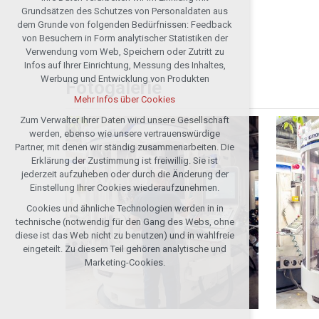
Technische Cookies
Grundsätzen des Schutzes von Personaldaten aus
notwendig für Webbetrieb
dem Grunde von folgenden Bedürfnissen: Feedback
von Besuchern in Form analytischer Statistiken der
Festhalten des Kontextes der Seiten
Verwendung vom Web, Speichern oder Zutritt zu
(session): etwaige Anmeldungen, Wahlen
Infos auf Ihrer Einrichtung, Messung des Inhaltes,
der Sprache u. ä.
Werbung und Entwicklung von Produkten
Fotogalerie
Wahlfreie Cookies
Mehr Infos über Cookies
analytische für die anonymisierte
Auswertung der Besucherzahl
Zum Verwalter Ihrer Daten wird unsere Gesellschaft
werden, ebenso wie unsere vertrauenswürdige
Marketing-Cookies (Google, Seznam,
Partner, mit denen wir ständig zusammenarbeiten. Die
Facebook)
Erklärung der Zustimmung ist freiwillig. Sie ist
Mehr Infos über Cookies
jederzeit aufzuheben oder durch die Änderung der
Einstellung Ihrer Cookies wiederaufzunehmen.
Cookies und ähnliche Technologien werden in in
Alle Cookies annehmen
technische (notwendig für den Gang des Webs, ohne
diese ist das Web nicht zu benutzen) und in wahlfreie
Ablehnen optional
eingeteilt. Zu diesem Teil gehören analytische und
Marketing-Cookies.