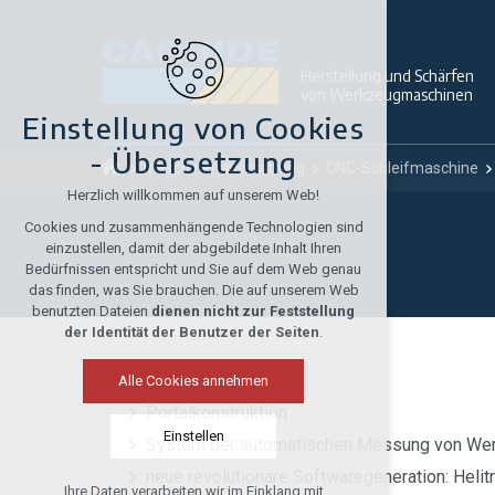
Herstellung und Schärfen
von Werkzeugmaschinen
Einstellung von Cookies
- Übersetzung
Maschinenausstattung
CNC-Schleifmaschine
Herzlich willkommen auf unserem Web!
Cookies und zusammenhängende Technologien sind
einzustellen, damit der abgebildete Inhalt Ihren
Bedürfnissen entspricht und Sie auf dem Web genau
das finden, was Sie brauchen. Die auf unserem Web
benutzten Dateien
dienen nicht zur Feststellung
der Identität der Benutzer der Seiten
.
Alle Cookies annehmen
Portalkonstruktion
Einstellen
System der automatischen Messung von Wer
neue revolutionäre Softwaregeneration: Helitr
Ihre Daten verarbeiten wir im Einklang mit