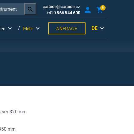
carbide@carbide.cz
0
+420
566 544 600
DE
gen
Mehr
ANFRAGE
sser 320 mm
 350 mm