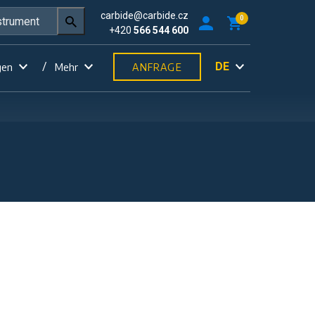
carbide@carbide.cz
0
+420
566 544 600
DE
gen
Mehr
ANFRAGE