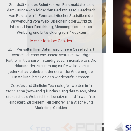
Technische Cookies
Grundsätzen des Schutzes von Personaldaten aus
notwendig für Webbetrieb
dem Grunde von folgenden Bedürfnissen: Feedback
von Besuchern in Form analytischer Statistiken der
Festhalten des Kontextes der Seiten
Verwendung vom Web, Speichern oder Zutritt zu
(session): etwaige Anmeldungen, Wahlen
Infos auf Ihrer Einrichtung, Messung des Inhaltes,
der Sprache u. ä.
Werbung und Entwicklung von Produkten
Wahlfreie Cookies
Mehr Infos über Cookies
analytische für die anonymisierte
Auswertung der Besucherzahl
Zum Verwalter Ihrer Daten wird unsere Gesellschaft
werden, ebenso wie unsere vertrauenswürdige
Marketing-Cookies (Google, Seznam,
Partner, mit denen wir ständig zusammenarbeiten. Die
Facebook)
Erklärung der Zustimmung ist freiwillig. Sie ist
Mehr Infos über Cookies
jederzeit aufzuheben oder durch die Änderung der
Einstellung Ihrer Cookies wiederaufzunehmen.
Cookies und ähnliche Technologien werden in in
Alle Cookies annehmen
technische (notwendig für den Gang des Webs, ohne
diese ist das Web nicht zu benutzen) und in wahlfreie
Ablehnen optional
eingeteilt. Zu diesem Teil gehören analytische und
Marketing-Cookies.