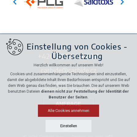
Einstellung von Cookies -
Übersetzung
+420
566 544 600
Herzlich willkommen auf unserem Web!
carbide@carbide.cz
Cookies und zusammenhängende Technologien sind einzustellen,
damit der abgebildete Inhalt Ihren Bedürfnissen entspricht und Sie auf
Carbide, s.r.o.,
dem Web genau das finden, was Sie brauchen. Die auf unserem Web
Brněnská 618, 594 42 Měřín
benutzten Dateien
dienen nicht zur Feststellung der Identität der
Benutzer der Seiten
.
ANFRAGE
Alle Cookies annehmen
Einstellen
GDPR
© 2026 Carbide, s.r.o.
Erstellt von xart.cz