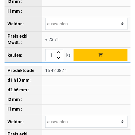
€ 23.71
ks
15.42.082.1