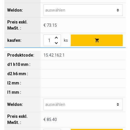
€ 73.15
ks
15.42.162.1
€ 85.40