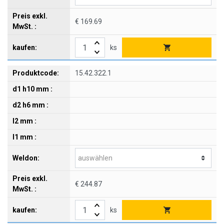
€ 169.69
ks
15.42.322.1
€ 244.87
ks