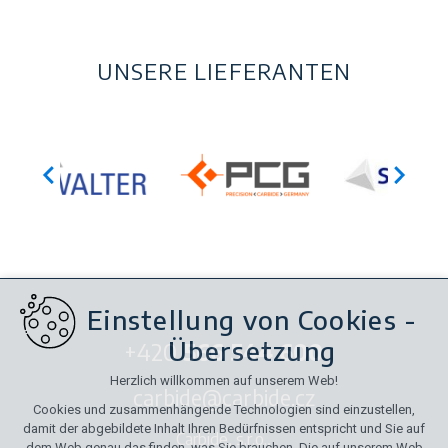
UNSERE LIEFERANTEN
Einstellung von Cookies -
Übersetzung
+420
566 544 600
Herzlich willkommen auf unserem Web!
carbide@carbide.cz
Cookies und zusammenhängende Technologien sind einzustellen,
damit der abgebildete Inhalt Ihren Bedürfnissen entspricht und Sie auf
Carbide, s.r.o.,
dem Web genau das finden, was Sie brauchen. Die auf unserem Web