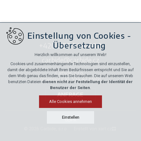
Einstellung von Cookies -
Übersetzung
+420
566 544 600
Herzlich willkommen auf unserem Web!
carbide@carbide.cz
Cookies und zusammenhängende Technologien sind einzustellen,
damit der abgebildete Inhalt Ihren Bedürfnissen entspricht und Sie auf
Carbide, s.r.o.,
dem Web genau das finden, was Sie brauchen. Die auf unserem Web
Brněnská 618, 594 42 Měřín
benutzten Dateien
dienen nicht zur Feststellung der Identität der
Benutzer der Seiten
.
ANFRAGE
Alle Cookies annehmen
Einstellen
GDPR
© 2026 Carbide, s.r.o.
Erstellt von xart.cz
Technische Cookies