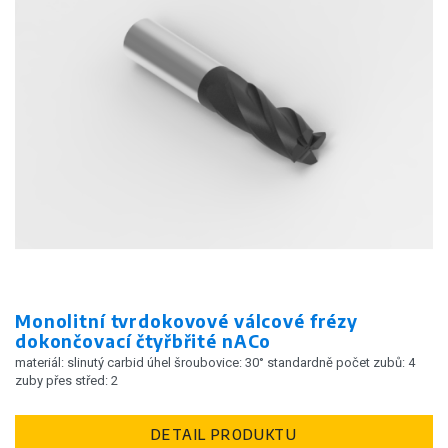
Monolitní tvrdokovové válcové frézy
dokončovací čtyřbřité nACo
materiál: slinutý carbid úhel šroubovice: 30° standardně počet zubů: 4
zuby přes střed: 2
DETAIL PRODUKTU