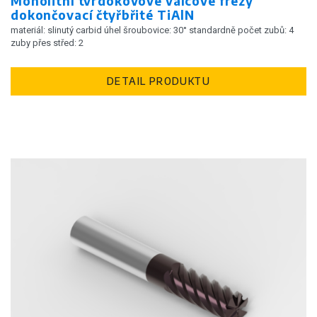
Monolitní tvrdokovové válcové frézy
dokončovací čtyřbřité TiAlN
materiál: slinutý carbid úhel šroubovice: 30° standardně počet zubů: 4
zuby přes střed: 2
DETAIL PRODUKTU