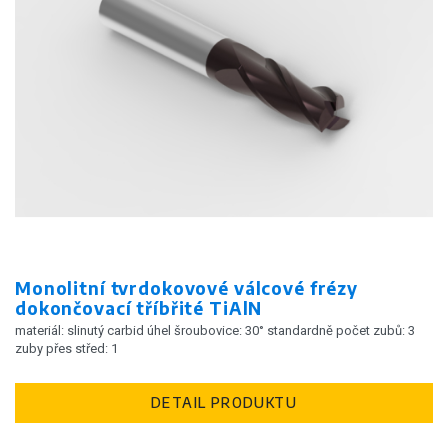
Monolitní tvrdokovové válcové frézy
dokončovací tříbřité TiAlN
materiál: slinutý carbid úhel šroubovice: 30° standardně počet zubů: 3
zuby přes střed: 1
DETAIL PRODUKTU