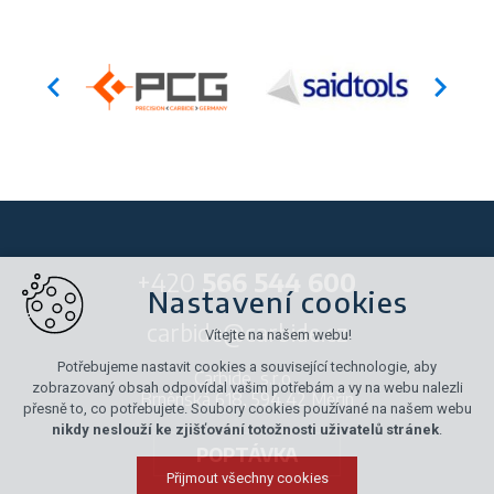
+420
566 544 600
Nastavení cookies
carbide@carbide.cz
Vítejte na našem webu!
Potřebujeme nastavit cookies a související technologie, aby
Carbide, s.r.o.,
zobrazovaný obsah odpovídal vašim potřebám a vy na webu nalezli
Brněnská 618, 594 42 Měřín
přesně to, co potřebujete. Soubory cookies používané na našem webu
nikdy neslouží ke zjišťování totožnosti uživatelů stránek
.
POPTÁVKA
Přijmout všechny cookies