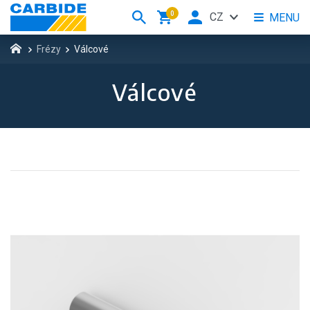
0
CZ
MENU
Frézy
Válcové
Válcové