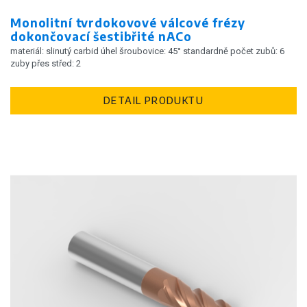
Monolitní tvrdokovové válcové frézy
dokončovací šestibřité nACo
materiál: slinutý carbid úhel šroubovice: 45° standardně počet zubů: 6
zuby přes střed: 2
DETAIL PRODUKTU