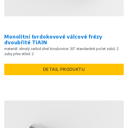
Monolitní tvrdokovové válcové frézy
dvoubřité TiAlN
materiál: slinutý carbid úhel šroubovice: 30° standardně počet zubů: 2
zuby přes střed: 2
DETAIL PRODUKTU