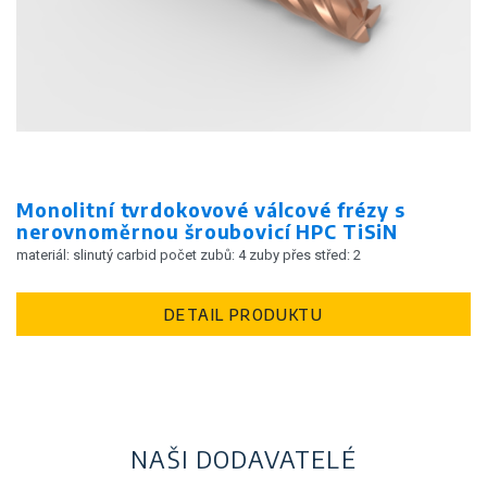
Monolitní tvrdokovové válcové frézy s
nerovnoměrnou šroubovicí HPC TiSiN
materiál: slinutý carbid počet zubů: 4 zuby přes střed: 2
DETAIL PRODUKTU
NAŠI DODAVATELÉ