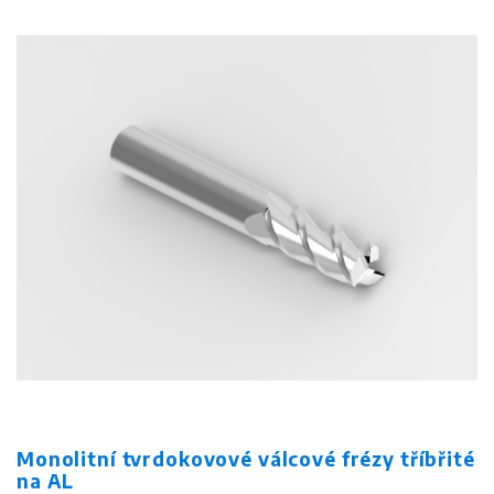
Monolitní tvrdokovové válcové frézy tříbřité
na AL