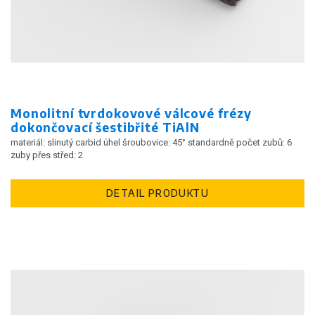
Monolitní tvrdokovové válcové frézy
dokončovací šestibřité TiAlN
materiál: slinutý carbid úhel šroubovice: 45° standardně počet zubů: 6
zuby přes střed: 2
DETAIL PRODUKTU