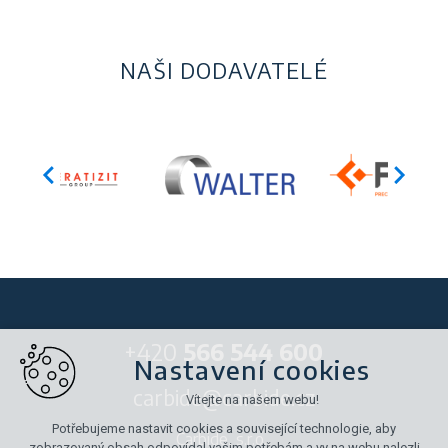
NAŠI DODAVATELÉ
+420
566 544 600
Nastavení cookies
carbide@carbide.cz
Vítejte na našem webu!
Potřebujeme nastavit cookies a související technologie, aby
Carbide, s.r.o.,
zobrazovaný obsah odpovídal vašim potřebám a vy na webu nalezli