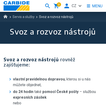
0
CZ
MENU
Servis a služby
Svoz a rozvoz nástrojů
Svoz a rozvoz nástrojů
Svoz a rozvoz nástrojů
rovněž
zajišťujeme:
vlastní pravidelnou dopravou
, kterou si u nás
můžete objednat,
do 24 hodin
také
pomocí České pošty
– službou
expresních zásilek
nebo