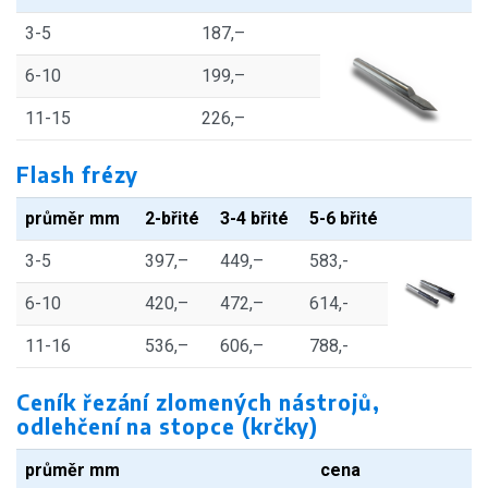
3-5
187,–
6-10
199,–
11-15
226,–
Flash frézy
průměr mm
2-břité
3-4 břité
5-6 břité
3-5
397,–
449,–
583,-
6-10
420,–
472,–
614,-
11-16
536,–
606,–
788,-
Ceník řezání zlomených nástrojů,
odlehčení na stopce (krčky)
průměr mm
cena