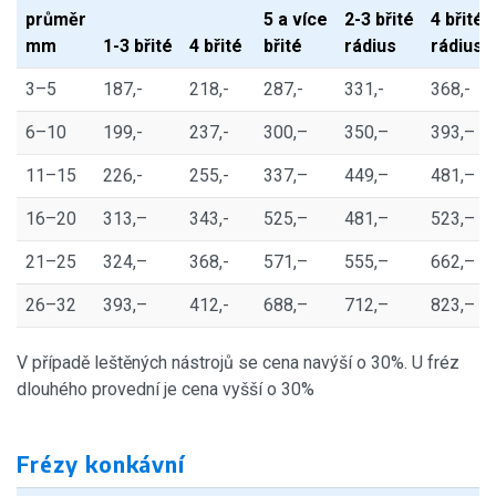
průměr
5 a více
2-3 břité
4 břité
mm
1-3 břité
4 břité
břité
rádius
rádius
3–5
187,-
218,-
287,-
331,-
368,-
6–10
199,-
237,-
300,–
350,–
393,–
11–15
226,-
255,-
337,–
449,–
481,–
16–20
313,–
343,-
525,–
481,–
523,–
21–25
324,–
368,-
571,–
555,–
662,–
26–32
393,–
412,-
688,–
712,–
823,–
V případě leštěných nástrojů se cena navýší o 30%. U fréz
dlouhého provední je cena vyšší o 30%
Frézy konkávní