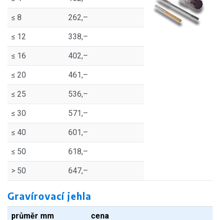
≤ 8
262,–
≤ 12
338,–
≤ 16
402,–
≤ 20
461,–
≤ 25
536,–
≤ 30
571,–
≤ 40
601,–
≤ 50
618,–
> 50
647,–
Gravírovací jehla
průměr mm
cena