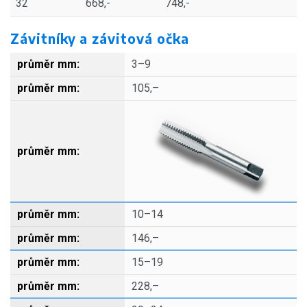
32
668,-
748,-
Závitníky a závitová očka
3–9
105,–
10–14
146,–
15–19
228,–