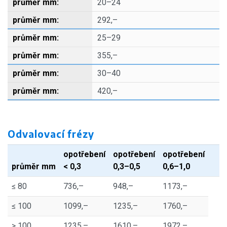
20–24
292,–
25–29
355,–
30–40
420,–
Odvalovací frézy
opotřebení
opotřebení
opotřebení
průměr mm
< 0,3
0,3–0,5
0,6–1,0
≤ 80
736,–
948,–
1173,–
≤ 100
1099,–
1235,–
1760,–
> 100
1235,–
1610,–
1972,–