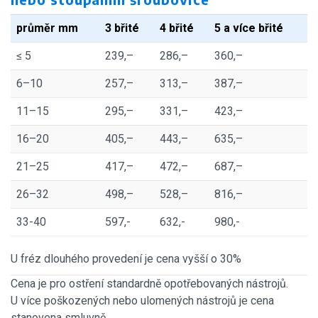
průměr mm
3 břité
4 břité
5 a více břité
≤ 5
239,–
286,–
360,–
6–10
257,–
313,–
387,–
11–15
295,–
331,–
423,–
16–20
405,–
443,–
635,–
21–25
417,–
472,–
687,–
26–32
498,–
528,–
816,–
33-40
597,-
632,-
980,-
U fréz dlouhého provedení je cena vyšší o 30%
Cena je pro ostření standardně opotřebovaných nástrojů.
U více poškozených nebo ulomených nástrojů je cena
stanovena smluvně.