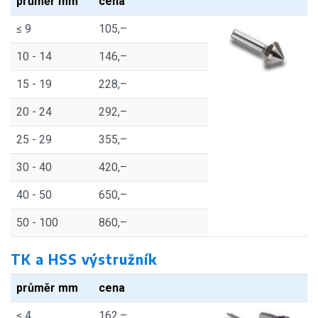
průměr mm
cena
≤ 9
105,–
10 - 14
146,–
15 - 19
228,–
20 - 24
292,–
25 - 29
355,–
30 - 40
420,–
40 - 50
650,–
50 - 100
860,–
TK a HSS výstružník
průměr mm
cena
≤ 4
162,–