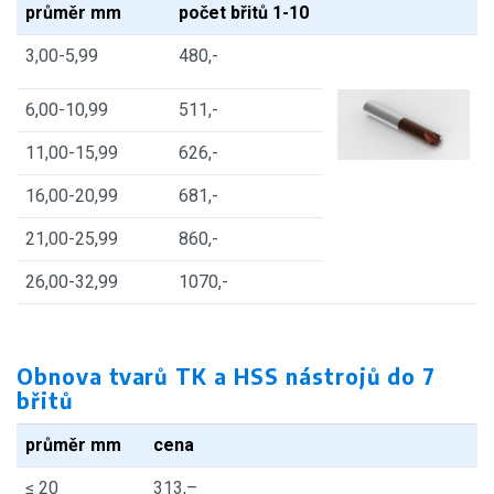
průměr mm
počet břitů 1-10
3,00-5,99
480,-
6,00-10,99
511,-
11,00-15,99
626,-
16,00-20,99
681,-
21,00-25,99
860,-
26,00-32,99
1070,-
Obnova tvarů TK a HSS nástrojů do 7
břitů
průměr mm
cena
≤ 20
313,–