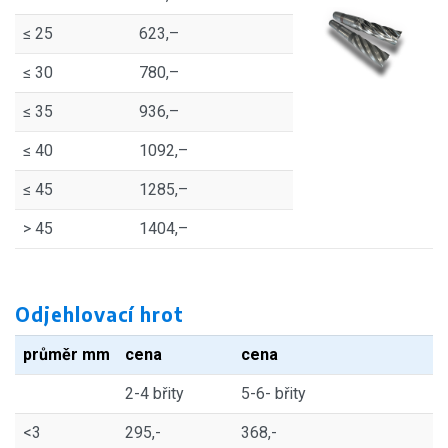
≤ 25
623,–
≤ 30
780,–
≤ 35
936,–
≤ 40
1092,–
≤ 45
1285,–
> 45
1404,–
Odjehlovací hrot
průměr mm
cena
cena
2-4 břity
5-6- břity
<3
295,-
368,-