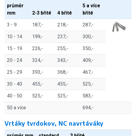
průměr
5 a více
mm
2-3 břité
4 břité
břité
3 - 9
187,-
218,-
287,-
10 - 14
199,-
237,-
300,-
15 - 19
226,-
255,-
350,-
20 - 24
324,-
343,-
409,-
25 - 29
393,-
368,-
467,-
30 - 40
455,-
455,-
525,-
40 - 50
525,-
525,-
583,-
50 a více
694,-
Vrtáky tvrdokov, NC navrtáváky
průměr mm
standard
3 břité