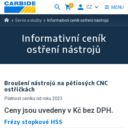
0
CZ
MENU
Servis a služby
Informativní ceník ostření nástrojů
Informativní ceník
ostření nástrojů
Broušení nástrojů na pětiosých CNC
ostřičkách
Platnost ceníku od roku 2023
Ceny jsou uvedeny v Kč bez DPH.
Frézy stopkové HSS