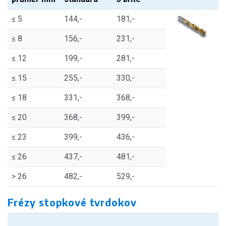
≤ 5
144,-
181,-
≤ 8
156,-
231,-
≤ 12
199,-
281,-
≤ 15
255,-
330,-
≤ 18
331,-
368,-
≤ 20
368,-
399,-
≤ 23
399,-
436,-
≤ 26
437,-
481,-
> 26
482,-
529,-
Frézy stopkové tvrdokov