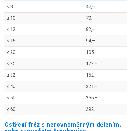
≤ 8
47,–
≤ 10
70,–
≤ 12
82,–
≤ 16
94,–
≤ 20
105,–
≤ 25
122,–
≤ 32
152,–
≤ 40
221,–
≤ 50
256,–
≤ 60
292,–
Ostření fréz s nerovnoměrným dělením,
nebo stoupáním šroubovice