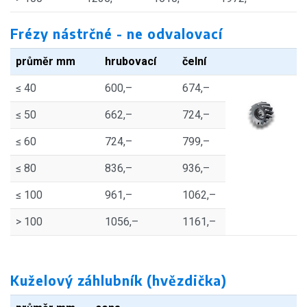
Frézy nástrčné - ne odvalovací
průměr mm
hrubovací
čelní
≤ 40
600,–
674,–
≤ 50
662,–
724,–
≤ 60
724,–
799,–
≤ 80
836,–
936,–
≤ 100
961,–
1062,–
> 100
1056,–
1161,–
Kuželový záhlubník (hvězdička)