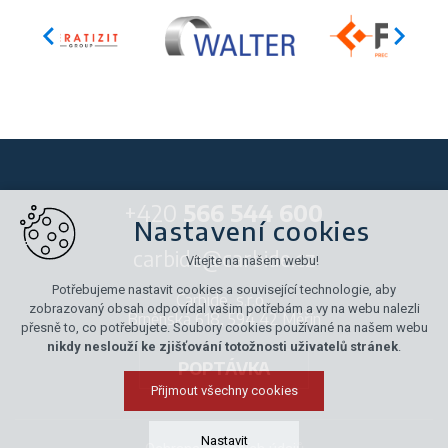
+420
566 544 600
Nastavení cookies
carbide@carbide.cz
Vítejte na našem webu!
Potřebujeme nastavit cookies a související technologie, aby
Carbide, s.r.o.,
zobrazovaný obsah odpovídal vašim potřebám a vy na webu nalezli
Brněnská 618, 594 42 Měřín
přesně to, co potřebujete. Soubory cookies používané na našem webu
nikdy neslouží ke zjišťování totožnosti uživatelů stránek
.
POPTÁVKA
Přijmout všechny cookies
Nastavit