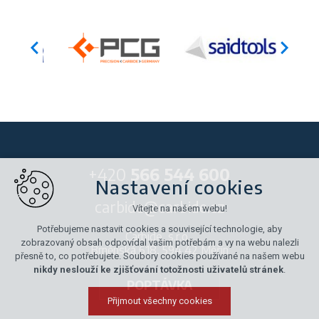
+420
566 544 600
Nastavení cookies
carbide@carbide.cz
Vítejte na našem webu!
Potřebujeme nastavit cookies a související technologie, aby
Carbide, s.r.o.,
zobrazovaný obsah odpovídal vašim potřebám a vy na webu nalezli
Brněnská 618, 594 42 Měřín
přesně to, co potřebujete. Soubory cookies používané na našem webu
nikdy neslouží ke zjišťování totožnosti uživatelů stránek
.
POPTÁVKA
Přijmout všechny cookies