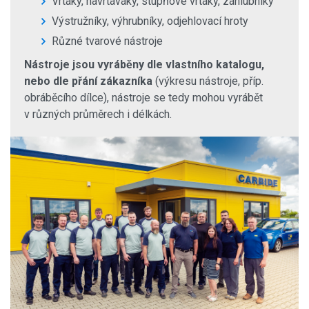
Vrtáky, navrtáváky, stupňové vrtáky, záhlubníky
Výstružníky, výhrubníky, odjehlovací hroty
Různé tvarové nástroje
Nástroje jsou vyráběny dle vlastního katalogu,
nebo dle přání zákazníka
(výkresu nástroje, příp.
obráběcího dílce), nástroje se tedy mohou vyrábět
v různých průměrech i délkách.