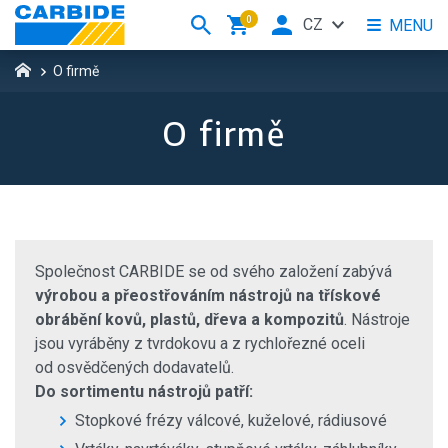
0
CZ
MENU
O firmě
O firmě
Společnost CARBIDE se od svého založení zabývá
výrobou a přeostřováním nástrojů na třískové
obrábění kovů, plastů, dřeva a kompozitů
. Nástroje
jsou vyráběny z tvrdokovu a z rychlořezné oceli
od osvědčených dodavatelů.
Do sortimentu nástrojů patří:
Stopkové frézy válcové, kuželové, rádiusové