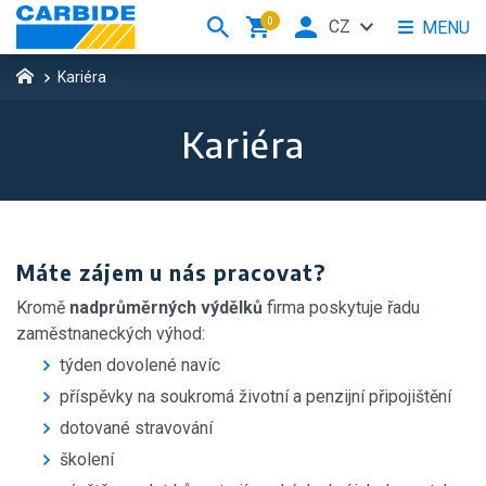
0
CZ
MENU
Kariéra
Kariéra
Máte zájem u nás pracovat?
Kromě
nadprůměrných výdělků
firma poskytuje řadu
zaměstnaneckých výhod:
týden dovolené navíc
příspěvky na soukromá životní a penzijní připojištění
dotované stravování
školení