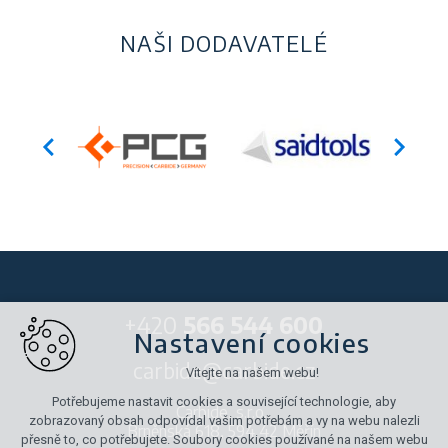
NAŠI DODAVATELÉ
+420
566 544 600
Nastavení cookies
carbide@carbide.cz
Vítejte na našem webu!
Potřebujeme nastavit cookies a související technologie, aby
Carbide, s.r.o.,
zobrazovaný obsah odpovídal vašim potřebám a vy na webu nalezli
Brněnská 618, 594 42 Měřín
přesně to, co potřebujete. Soubory cookies používané na našem webu