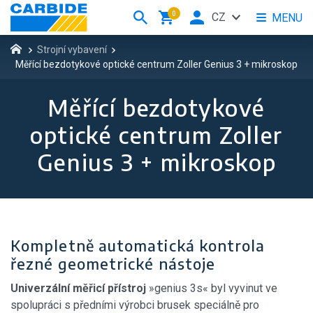
0
CZ
MENU
Strojní vybavení
Měřící bezdotykové optické centrum Zoller Genius 3 + mikroskop
Měřící bezdotykové
optické centrum Zoller
Genius 3 + mikroskop
Kompletně automatická kontrola
řezné geometrické nástoje
Univerzální měřicí přístroj
»genius 3s« byl vyvinut ve
spolupráci s předními výrobci brusek speciálně pro