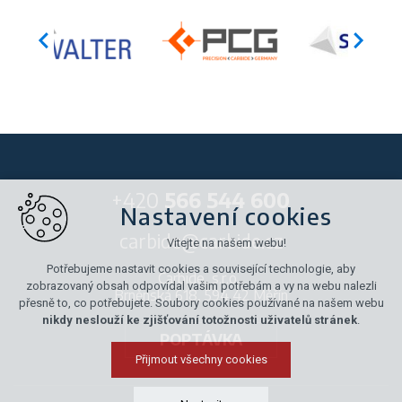
+420
566 544 600
Nastavení cookies
carbide@carbide.cz
Vítejte na našem webu!
Potřebujeme nastavit cookies a související technologie, aby
Carbide, s.r.o.,
zobrazovaný obsah odpovídal vašim potřebám a vy na webu nalezli
Brněnská 618, 594 42 Měřín
přesně to, co potřebujete. Soubory cookies používané na našem webu
nikdy neslouží ke zjišťování totožnosti uživatelů stránek
.
POPTÁVKA
Přijmout všechny cookies