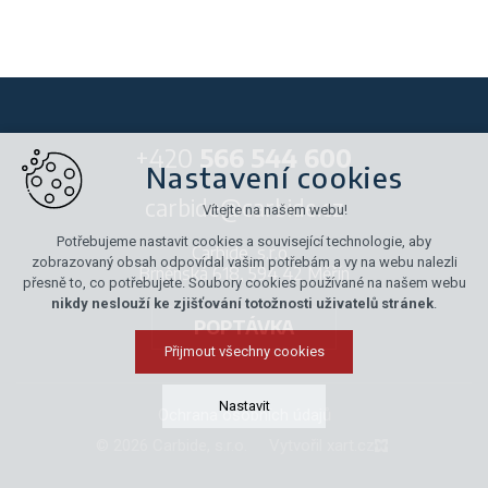
+420
566 544 600
Nastavení cookies
carbide@carbide.cz
Vítejte na našem webu!
Potřebujeme nastavit cookies a související technologie, aby
Carbide, s.r.o.,
zobrazovaný obsah odpovídal vašim potřebám a vy na webu nalezli
Brněnská 618, 594 42 Měřín
přesně to, co potřebujete. Soubory cookies používané na našem webu
nikdy neslouží ke zjišťování totožnosti uživatelů stránek
.
POPTÁVKA
Přijmout všechny cookies
Nastavit
Ochrana osobních údajů
© 2026 Carbide, s.r.o.
Vytvořil xart.cz
Technická cookies