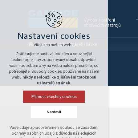
Výroba a ostření
obráběcích nástrojů
Nastavení cookies
Tým Carbide
Márek Hlávka
Vítejte na našem webu!
Potřebujeme nastavit cookies a související
technologie, aby zobrazovaný obsah odpovídal
vašim potřebám a vy na webu nalezli přesně to, co
potřebujete. Soubory cookies používané na našem
webu
nikdy neslouží ke zjišťování totožnosti
uživatelů stránek
.
Přijmout všechny cookies
Nastavit
Vaše údaje zpracováváme v souladu se zásadami
Technická cookies
ochrany osobních údajů z důvodu následujících
nutná pro provozování webu