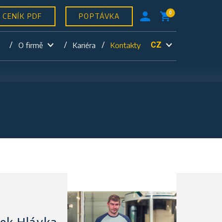
0
CENÍK PDF
POPTÁVKA
CZ
O firmě
Kariéra
Kontakty
ek Hlávka