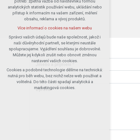
potřeb: zpětná vazba od návštěvníků formou
analytických statistik používání webu, ukládání nebo
udržení kontextu stránek (session):
přístup k informacím na vašem zařízení, měření
případná přihlášení, volby jazyka, apod.
obsahu, reklama a vývoj produktů.
Volitelná cookies
Více informací o cookies na našem webu
analytická pro anonymizované
vyhodnocení návštěvnosti
Správci vašich údajů bude naše společnost, jakož i
naši důvěryhodní partneři, se kterými neustále
marketingová cookies (Google)
spolupracujeme. Vyjádření souhlasu je dobrovolné.
Více informací o cookies na našem webu
Můžete jej kdykoli zrušit nebo obnovit změnou
nastavení vašich cookies.
Jméno a příjmení *
Cookies a podobné technologie dělíme na technická:
Přijmout všechny cookies
nutná pro běh webu, bez nichž nelze web používat a
volitelná. Do této části spadají analytická a
Odmítnout vše
marketingová cookies.
Zpráva *