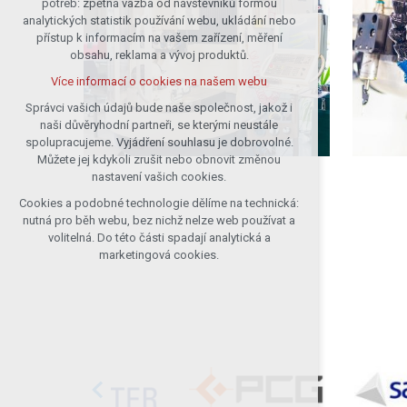
potřeb: zpětná vazba od návštěvníků formou
analytických statistik používání webu, ukládání nebo
udržení kontextu stránek (session):
přístup k informacím na vašem zařízení, měření
případná přihlášení, volby jazyka, apod.
obsahu, reklama a vývoj produktů.
Volitelná cookies
Více informací o cookies na našem webu
analytická pro anonymizované
vyhodnocení návštěvnosti
Správci vašich údajů bude naše společnost, jakož i
naši důvěryhodní partneři, se kterými neustále
marketingová cookies (Google)
spolupracujeme. Vyjádření souhlasu je dobrovolné.
Více informací o cookies na našem webu
Můžete jej kdykoli zrušit nebo obnovit změnou
nastavení vašich cookies.
Cookies a podobné technologie dělíme na technická:
Přijmout všechny cookies
nutná pro běh webu, bez nichž nelze web používat a
volitelná. Do této části spadají analytická a
Odmítnout vše
marketingová cookies.