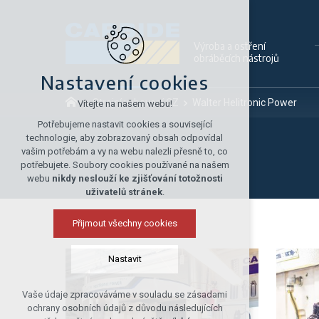
Výroba a ostření
obráběcích nástrojů
Nastavení cookies
Strojní vybavení CZ
Walter Helitronic Power
Vítejte na našem webu!
Potřebujeme nastavit cookies a související
technologie, aby zobrazovaný obsah odpovídal
vašim potřebám a vy na webu nalezli přesně to, co
potřebujete. Soubory cookies používané na našem
webu
nikdy neslouží ke zjišťování totožnosti
uživatelů stránek
.
Přijmout všechny cookies
Nastavit
Vaše údaje zpracováváme v souladu se zásadami
Technická cookies
ochrany osobních údajů z důvodu následujících
nutná pro provozování webu