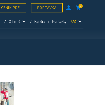
0
CENÍK PDF
POPTÁVKA
CZ
O firmě
Kariéra
Kontakty